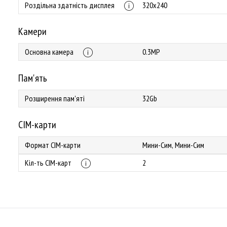
Роздільна здатність дисплея
320х240
Камери
Основна камера
0.3MP
Пам'ять
Розширення пам'яті
32Gb
СІМ-карти
Формат СІМ-карти
Мини-Сим, Мини-Сим
Кіл-ть СІМ-карт
2