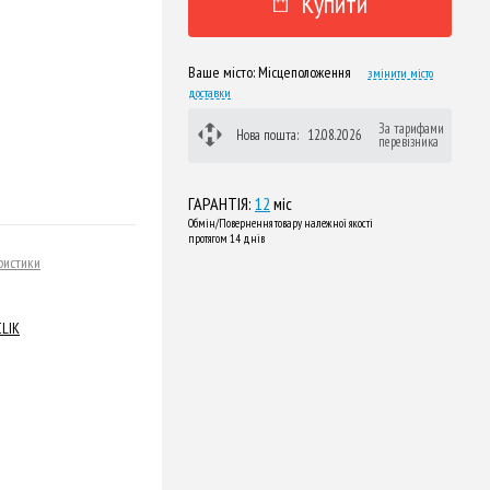
Купити
Ваше місто:
Місцеположення
змінити місто
доставки
За тарифами
Нова пошта:
12.08.2026
перевізника
ГАРАНТІЯ:
12
міс
Обмін/Повернення товару належної якості
протягом 14 днів
ристики
CLIK