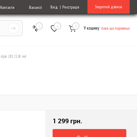
Зворотній дзвінок
Вхід
Реєстрація
Контакти
Вакансії
0
0
0
У кошику
поки що порожньо
style 281 CLIK red
1 299 грн.