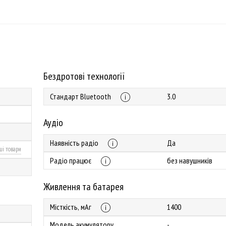
Бездротові технології
Стандарт Bluetooth
3.0
Аудіо
Наявність радіо
Да
ші товари
Радіо працює
без навушників
Живлення та батарея
Місткість, мАг
1400
Модель акумулятору
-