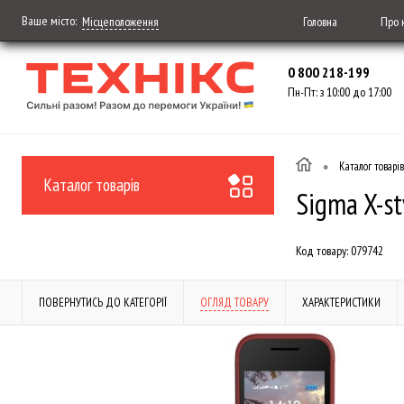
Ваше місто:
Головна
Про 
Місцеположення
0 800 218-199
Пн-Пт: з 10:00 до 17:00
•
Каталог товарів
Каталог товарів
Sigma X-st
Код товару:
079742
ПОВЕРНУТИСЬ ДО КАТЕГОРІЇ
ОГЛЯД ТОВАРУ
ХАРАКТЕРИСТИКИ