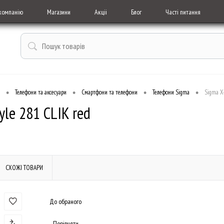
компанію
Магазини
Акціі
Блог
Часті питання
•
•
•
•
Телефони та аксесуари
Смартфони та телефони
Телефони Sigma
Sigma X-
yle 281 CLIK red
СХОЖІ ТОВАРИ
До обраного
Порівняти