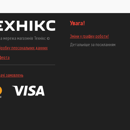
Увага!
Зміни у графіку роботи!
а мережа магазинів Технікс ©
Детальніше за посиланням
бробку персональних данних
оферта
ачі замовлень