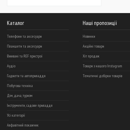
Каталог
Наші пропозиції
Телефони та аксесуари
Новинки
Планшети та аксесуари
Акційні товари
Вживані та REF пристрої
Хіт продаж
Аудіо
Товари з нашого Instagram
Гаджети та автоприладдя
Тематичні добірки товарів
Побутова техніка
Дім, дача, туризм
Інструменти, садове приладдя
Усі категорії
Алфавітний покажчик