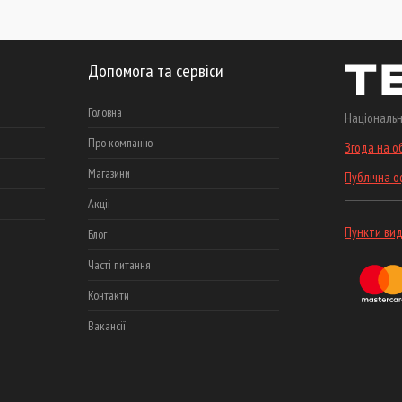
Допомога та сервіси
Головна
Національн
Про компанію
Згода на о
Магазини
Публічна 
Акціі
Пункти вид
Блог
Часті питання
Контакти
Вакансії