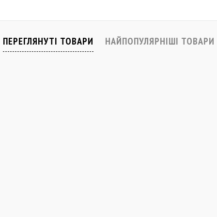
івняти
До обраного
Порівняти
До обраного
Закінчується
В наявності
ПЕРЕГЛЯНУТІ ТОВАРИ
НАЙПОПУЛЯРНІШІ ТОВАРИ