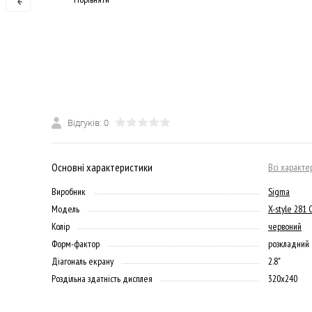
Відгуків: 0
Основні характеристики
Всі характе
Виробник
Sigma
Модель
X-style 281 
Колір
червоний
Форм-фактор
розкладний
Діагональ екрану
2.8"
Роздільна здатність дисплея
320х240