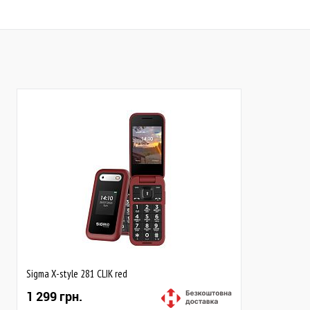
До обраного
Порівняти
До обраного
Пор
В наявності
Закінчується
Sigma X-style 281 CLIK red
1 299 грн.