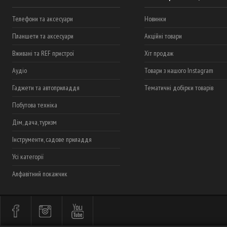
Телефони та аксесуари
Новинки
Планшети та аксесуари
Акційні товари
Вживані та REF пристрої
Хіт продаж
Аудіо
Товари з нашого Instagram
Гаджети та автоприладдя
Тематичні добірки товарів
Побутова техніка
Дім, дача, туризм
Інструменти, садове приладдя
Усі категорії
Алфавітний покажчик