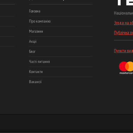
Головна
Національн
Про компанію
Згода на о
Магазини
Публічна 
Акціі
Пункти вид
Блог
Часті питання
Контакти
Вакансії