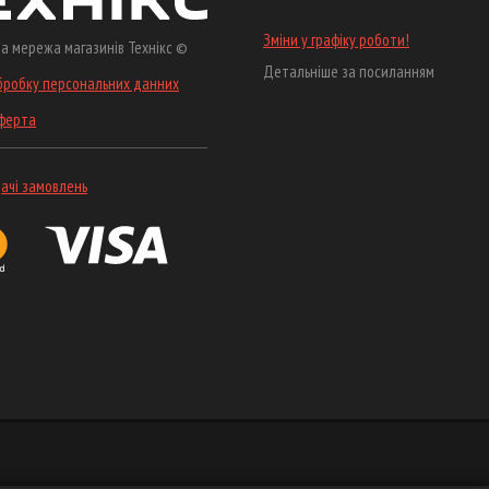
Зміни у графіку роботи!
а мережа магазинів Технікс ©
Детальніше за посиланням
бробку персональних данних
оферта
ачі замовлень