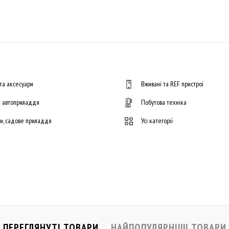
та аксесуари
Вживані та REF пристрої
а автоприладдя
Побутова техніка
ти, садове приладдя
Усі категорії
ПЕРЕГЛЯНУТІ ТОВАРИ
НАЙПОПУЛЯРНІШІ ТОВАРИ