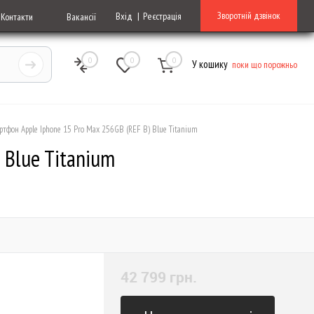
Зворотній дзвінок
Вхід
Реєстрація
Контакти
Вакансії
0
0
0
У кошику
поки що порожньо
ртфон Apple Iphone 15 Pro Max 256GB (REF B) Blue Titanium
 Blue Titanium
42 799 грн.