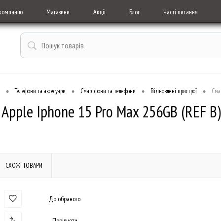
компанію
Магазини
Акціі
Блог
Часті питання
•
•
•
•
Телефони та аксесуари
Смартфони та телефони
Відновлені пристрої
Сма
Apple Iphone 15 Pro Max 256GB (REF B)
СХОЖІ ТОВАРИ
До обраного
Порівняти