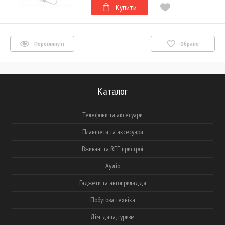
Купити
Переглянуті
Обране
Каталог
Телефони та аксесуари
Планшети та аксесуари
Вживані та REF пристрої
Аудіо
Гаджети та автоприладдя
Побутова техніка
Дім, дача, туризм