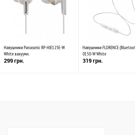
Навушники Panasonic RP-HJE125E-W
Навушники FLORENCE (Bluetoot
White вакуумн.
0150-W White
299 грн.
319 грн.
Купити
Купити
До обраного
Порівняти
До обраного
Пор
В наявності
В наявності