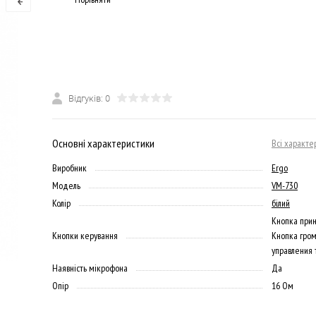
Відгуків: 0
Основні характеристики
Всі характе
Виробник
Ergo
Модель
VM-730
Колір
білий
Кнопка прин
Кнопки керування
Кнопка гром
управления
Наявність мікрофона
Да
Опір
16 Ом