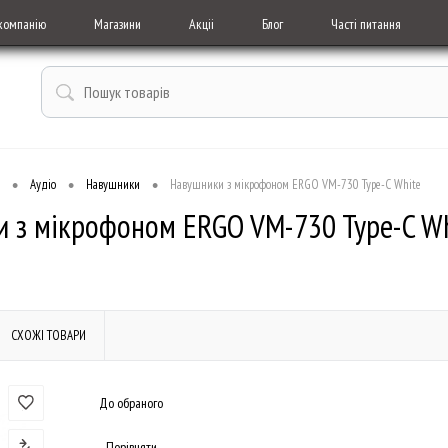
компанію
Магазини
Акціі
Блог
Часті питання
•
•
•
Аудіо
Навушники
Навушники з мікрофоном ERGO VM-730 Type-C White
 з мікрофоном ERGO VM-730 Type-C W
СХОЖІ ТОВАРИ
До обраного
Порівняти