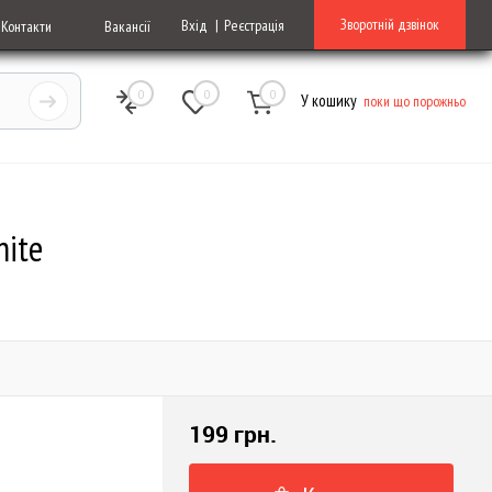
Зворотній дзвінок
Вхід
Реєстрація
Контакти
Вакансії
0
0
0
У кошику
поки що порожньо
hite
199 грн.