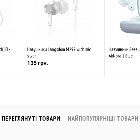
h) FL-
Навушники Langsdom M299 with mic
Навушники Baseus
silver
AirNora 2 Blue
135 грн.
Купити
Скор
івняти
До обраного
Порівняти
До обраного
Закінчується
ПЕРЕГЛЯНУТІ ТОВАРИ
НАЙПОПУЛЯРНІШІ ТОВАРИ