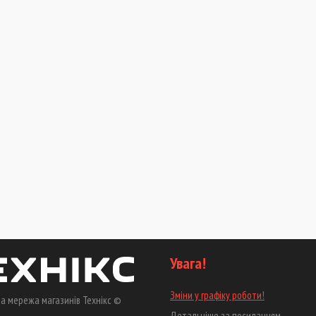
Увага!
Зміни у графіку роботи!
а мережа магазинів Технікс ©
Детальніше за посиланням