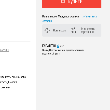
Купити
Ваше місто:
Місцеположення
змінити місто
доставки
до 5
За тарифами
Нова пошта:
днів
перевізника
ГАРАНТІЯ:
6
міс
ристики
Обмін/Повернення товару належної якості
протягом 14 днів
ятия/отмены вызова,
кости, Кнопка
 треками