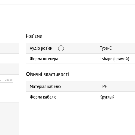
Роз'єми
Аудіо роз'єм
Type-C
Форма штекера
I-shape (прямой)
Фізичні властивості
ші товари
Матеріал кабелю
TPE
Форма кабелю
Круглый