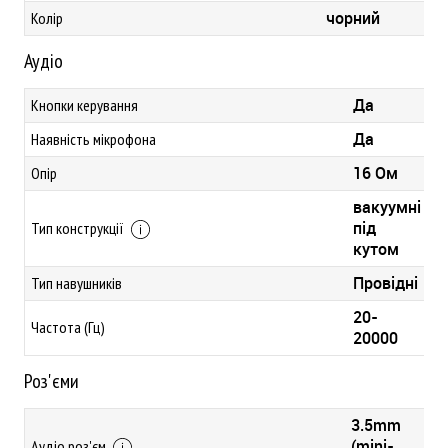
чорний
Колір
Аудіо
Да
Кнопки керування
Да
Наявність мікрофона
16 Ом
Опір
вакуумні
під
Тип конструкції
кутом
Провідні
Тип навушників
20-
Частота (Гц)
20000
Роз'єми
3.5mm
(mini-
Аудіо роз'єм