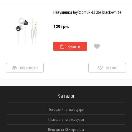
Навушники JoyRoom JR-E106s black-white
129 грн.
Купити
Переглянуті
Обране
Каталог
Телефони та аксесуари
Планшети та аксесуари
Вживані та REF пристрої