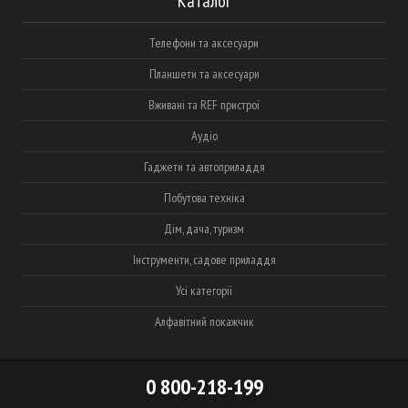
Каталог
Телефони та аксесуари
Планшети та аксесуари
Вживані та REF пристрої
Аудіо
Гаджети та автоприладдя
Побутова техніка
Дім, дача, туризм
Інструменти, садове приладдя
Усі категорії
Алфавітний покажчик
0 800-218-199