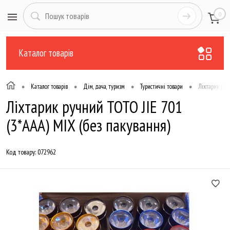
0
Каталог товарів
•
•
•
•
Каталог товарів
Дім, дача, туризм
Туристичні товари
Ліхтарик руч
Ліхтарик ручний TOTO JIE 701
(3*AAA) MIX (без пакування)
Код товару:
072962