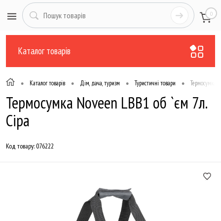
0
Каталог товарів
•
•
•
•
Каталог товарів
Дім, дача, туризм
Туристичні товари
Термосумка N
Термосумка Noveen LBB1 об `єм 7л.
Сіра
Код товару:
076222