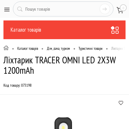
0
Каталог товарів
•
•
•
•
Каталог товарів
Дім, дача, туризм
Туристичні товари
Ліхтарик T
Ліхтарик TRACER OMNI LED 2X3W
1200mAh
Код товару:
073198