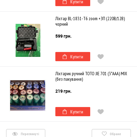
Купити
Ліхтар BL-1831-T6 zoom +ЗП (220В/12В)
чорний
599 грн.
Купити
Ліхтарик ручний TOTO JIE 701 (3*AAA) MIX
(без пакування)
219 грн.
Купити
Переглянуті
Обране