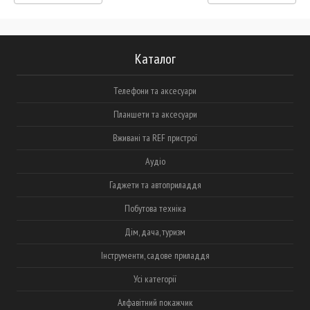
Каталог
Телефони та аксесуари
Планшети та аксесуари
Вживані та REF пристрої
Аудіо
Гаджети та автоприладдя
Побутова техніка
Дім, дача, туризм
Інструменти, садове приладдя
Усі категорії
Алфавітний покажчик