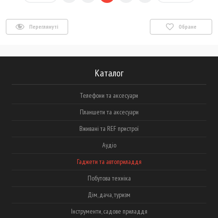
Переглянуті
Обране
Каталог
Телефони та аксесуари
Планшети та аксесуари
Вживані та REF пристрої
Аудіо
Гаджети та автоприладдя
Побутова техніка
Дім, дача, туризм
Інструменти, садове приладдя