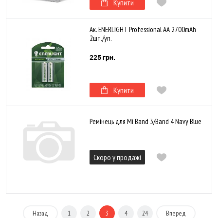
Купити
Ак. ENERLIGHT Professional AA 2700mAh
2шт./уп.
225 грн.
Купити
Ремінець для Mi Band 3/Band 4 Navy Blue
Скоро у продажі
Назад
1
2
3
4
24
Вперед