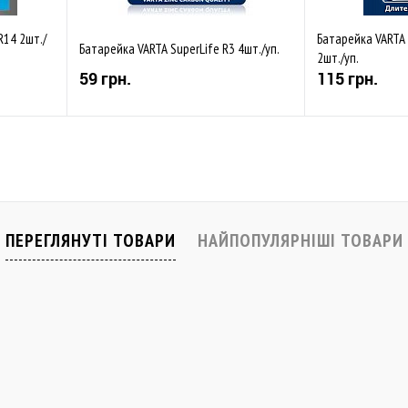
R14 2шт./
Батарейка VARTA 
Батарейка VARTA SuperLife R3 4шт./уп.
2шт./уп.
59 грн.
115 грн.
Купити
івняти
До обраного
Порівняти
До обраного
В наявності
Закінчується
ПЕРЕГЛЯНУТІ ТОВАРИ
НАЙПОПУЛЯРНІШІ ТОВАРИ