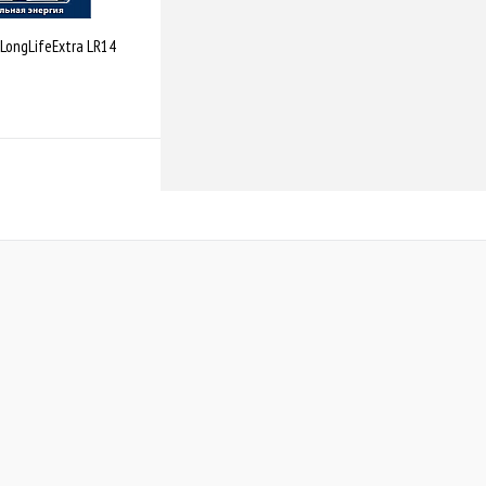
LongLifeExtra LR14
Купити
Порівняти