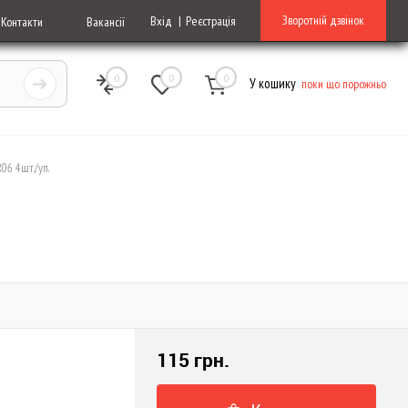
Зворотній дзвінок
Вхід
Реєстрація
Контакти
Вакансії
0
0
0
У кошику
поки що порожньо
06 4шт./уп.
115 грн.