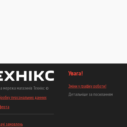
Увага!
Зміни у графіку роботи!
а мережа магазинів Технікс ©
Детальніше за посиланням
бробку персональних данних
оферта
ачі замовлень