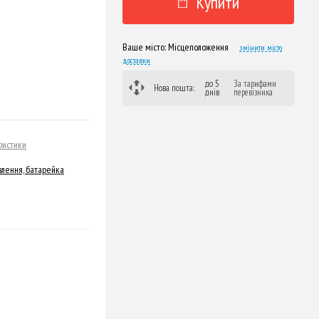
Купити
Ваше місто:
Місцеположення
змінити місто
доставки
до 5
За тарифами
Нова пошта:
днів
перевізника
ристики
лення, батарейка