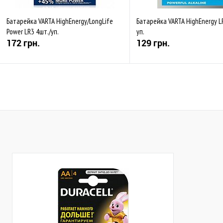
Батарейка VARTA HighEnergy/LongLife
Батарейка VARTA HighEnergy L
Power LR3 4шт./уп.
уп.
172 грн.
129 грн.
Купити
Купити
До обраного
Порівняти
До обраного
Пор
В наявності
Закінчується