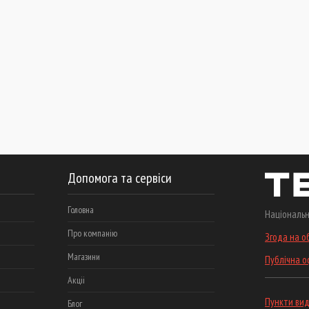
Допомога та сервіси
Головна
Національн
Про компанію
Згода на о
Магазини
Публічна 
Акціі
Пункти вид
Блог