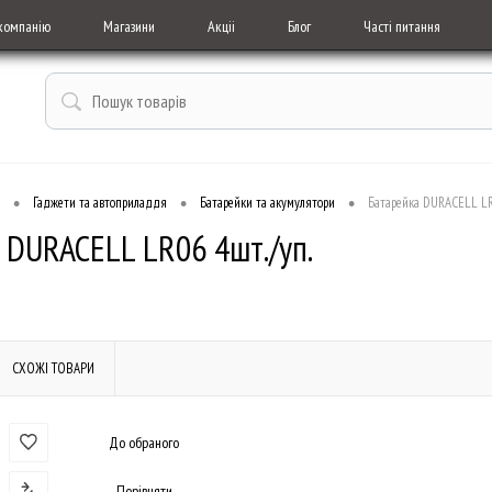
компанію
Магазини
Акціі
Блог
Часті питання
•
•
•
Гаджети та автоприладдя
Батарейки та акумулятори
Батарейка DURACELL LR
 DURACELL LR06 4шт./уп.
СХОЖІ ТОВАРИ
До обраного
Порівняти