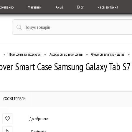
компанію
Магазини
Акціі
Блог
Часті питання
•
•
•
•
Планшети та аксесуари
Аксесуари до планшетів
Футляри для планшетів
over Smart Case Samsung Galaxy Tab S7
СХОЖІ ТОВАРИ
До обраного
Порівняти