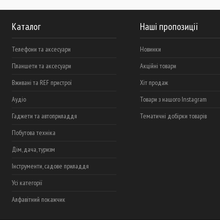
Каталог
Наші пропозиції
Телефони та аксесуари
Новинки
Планшети та аксесуари
Акційні товари
Вживані та REF пристрої
Хіт продаж
Аудіо
Товари з нашого Instagram
Гаджети та автоприладдя
Тематичні добірки товарів
Побутова техніка
Дім, дача, туризм
Інструменти, садове приладдя
Усі категорії
Алфавітний покажчик