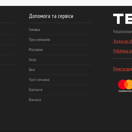
Допомога та сервіси
Головна
Національн
Про компанію
Згода на о
Магазини
Публічна 
Акціі
Пункти вид
Блог
Часті питання
Контакти
Вакансії