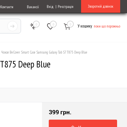
Зворотній дзвінок
Вхід
Реєстрація
Контакти
Вакансії
0
0
0
У кошику
поки що порожньо
Чохол BeCover Smart Case Samsung Galaxy Tab S7 T875 Deep Blue
 T875 Deep Blue
399 грн.