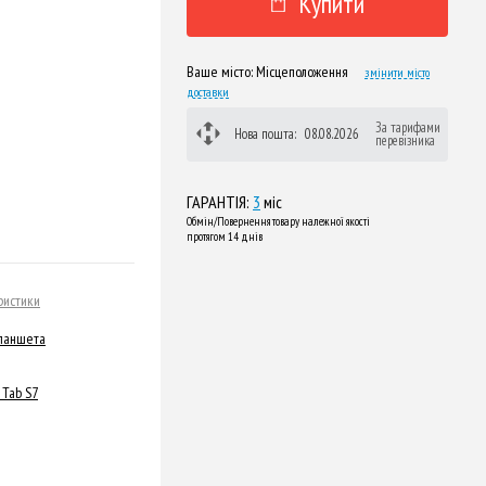
Купити
Ваше місто:
Місцеположення
змінити місто
доставки
За тарифами
Нова пошта:
08.08.2026
перевізника
ГАРАНТІЯ:
3
міс
Обмін/Повернення товару належної якості
протягом 14 днів
ристики
планшета
 Tab S7