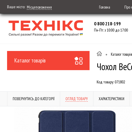
Ваше місто:
Головна
Про 
Місцеположення
0 800 218-199
Пн-Пт: з 10:00 до 17:00
•
Каталог товарів
Каталог товарів
Чохол BeC
Код товару:
071802
ПОВЕРНУТИСЬ ДО КАТЕГОРІЇ
ОГЛЯД ТОВАРУ
ХАРАКТЕРИСТИКИ