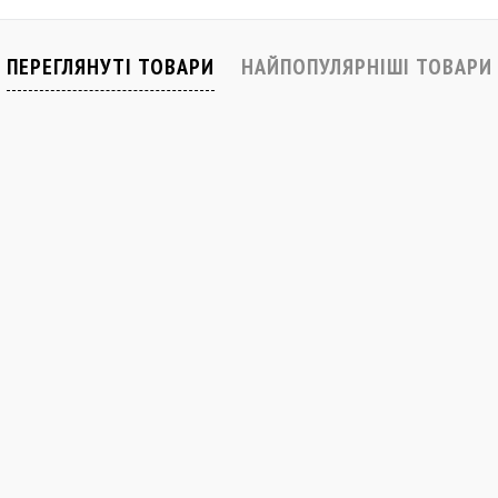
івняти
До обраного
Порівняти
До обраного
В наявності
В наявності
ПЕРЕГЛЯНУТІ ТОВАРИ
НАЙПОПУЛЯРНІШІ ТОВАРИ