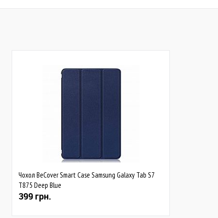
До обраного
Порівняти
До обраного
Пор
В наявності
В наявності
Чохол BeCover Smart Case Samsung Galaxy Tab S7
T875 Deep Blue
399 грн.