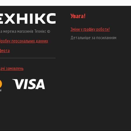
Увага!
Зміни у графіку роботи!
а мережа магазинів Технікс ©
Детальніше за посиланням
бробку персональних данних
оферта
ачі замовлень