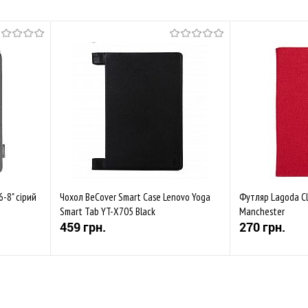
6-8" сірий
Чохол BeCover Smart Case Lenovo Yoga
Футляр Lagoda Cl
Smart Tab YT-X705 Black
Manchester
459 грн.
270 грн.
Купити