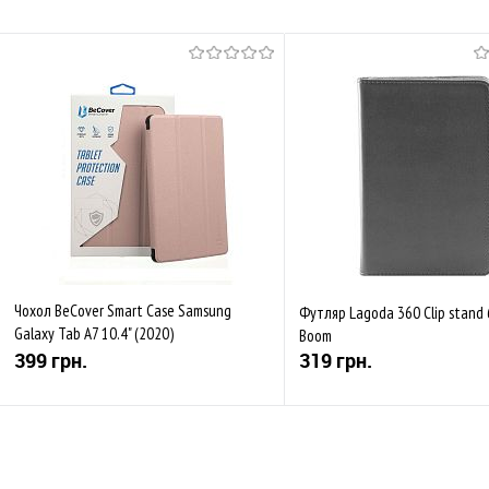
Чохол BeCover Smart Case Samsung
Футляр Lagoda 360 Clip stand 
Galaxy Tab A7 10.4" (2020)
Boom
T500/T505/T507 Rose Gold
399 грн.
319 грн.
Купити
Купити