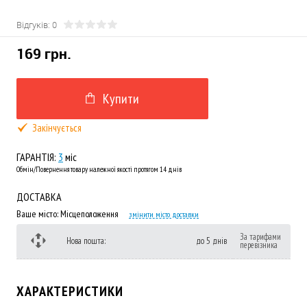
Відгуків: 0
169 грн.
Купити
Закінчується
ГАРАНТІЯ:
3
міс
Обмін/Повернення товару належної якості протягом 14 днів
ДОСТАВКА
Ваше місто:
Місцеположення
змінити місто доставки
За тарифами
Нова пошта:
до 5 днів
перевізника
ХАРАКТЕРИСТИКИ