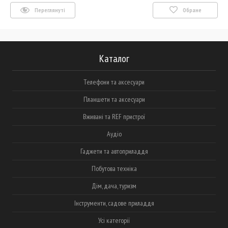
Переглянуті
Обране
Каталог
Телефони та аксесуари
Планшети та аксесуари
Вживані та REF пристрої
Аудіо
Гаджети та автоприладдя
Побутова техніка
Дім, дача, туризм
Інструменти, садове приладдя
Усі категорії