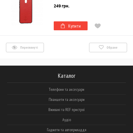
249 грн.
Купити
Переглянуті
Обране
Каталог
Телефони та аксесуари
Планшети та аксесуари
Вживані та REF пристрої
Аудіо
Гаджети та автоприладдя