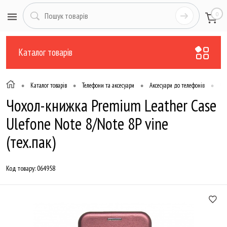
0
Каталог товарів
•
•
•
•
Каталог товарів
Телефони та аксесуари
Аксесуари до телефонів
Чо
Чохол-книжка Premium Leather Case
Ulefone Note 8/Note 8P vine
(тех.пак)
Код товару:
064958