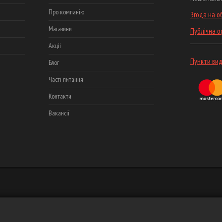
Про компанію
Згода на о
Магазини
Публічна 
Акціі
Пункти вид
Блог
Часті питання
Контакти
Вакансії