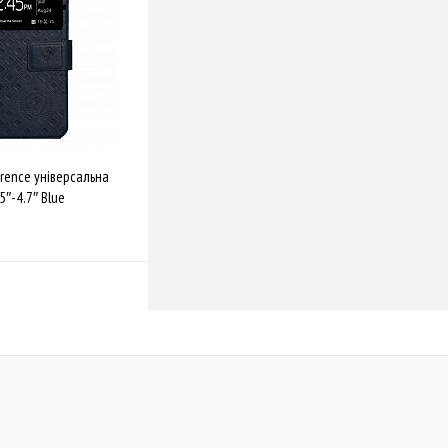
rence універсальна
.5″-4.7″ Blue
Купити
Порівняти