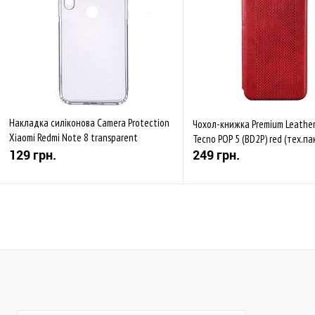
Накладка силіконова Camera Protection
Чохол-книжка Premium Leathe
Xiaomi Redmi Note 8 transparent
Tecno POP 5 (BD2P) red (тех.па
(тех.пак)
129 грн.
249 грн.
Купити
Купити
До обраного
Порівняти
До обраного
Пор
Закінчується
В наявності