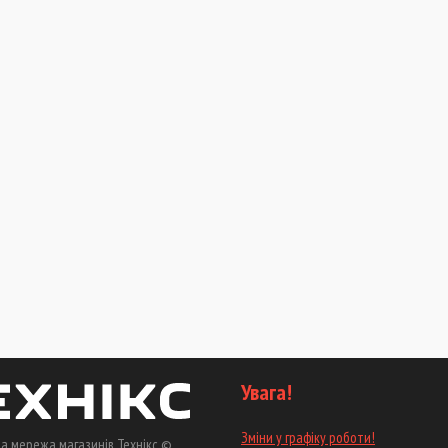
Увага!
Зміни у графіку роботи!
а мережа магазинів Технікс ©