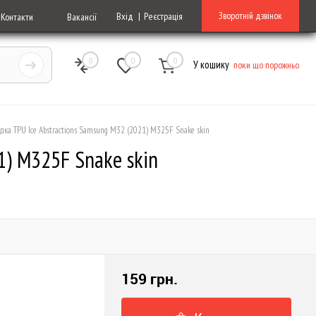
Зворотній дзвінок
Вхід
Реєстрація
Контакти
Вакансії
0
0
0
У кошику
поки що порожньо
дка TPU Ice Abstractions Samsung M32 (2021) M325F Snake skin
1) M325F Snake skin
159 грн.