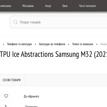
компанію
Магазини
Акціі
Блог
Часті питання
•
•
•
•
Телефони та аксесуари
Аксесуари до телефонів
Чохли та накладки
Накла
TPU Ice Abstractions Samsung M32 (202
СХОЖІ ТОВАРИ
До обраного
Порівняти