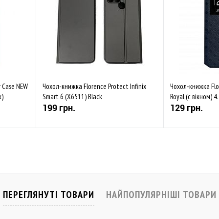
r Case NEW
Чохол-книжка Florence Protect Infinix
Чохол-книжка Flo
к)
Smart 6 (X6511) Black
Royal (с вікном) 4
199 грн.
129 грн.
Купити
івняти
До обраного
Порівняти
До обраного
Закінчується
В наявності
ПЕРЕГЛЯНУТІ ТОВАРИ
НАЙПОПУЛЯРНІШІ ТОВАРИ