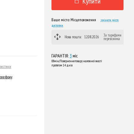
Купити
Ваше місто:
Місцеположення
змінити місто
доставки
За тарифами
Нова пошта:
12.08.2026
перевізника
ГАРАНТІЯ:
3
міс
Обмін/Повернення товару належної якості
протягом 14 днів
ристики
телефону