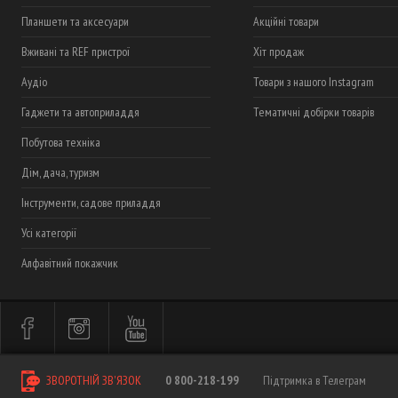
Планшети та аксесуари
Акційні товари
Вживані та REF пристрої
Хіт продаж
Аудіо
Товари з нашого Instagram
Гаджети та автоприладдя
Тематичні добірки товарів
Побутова техніка
Дім, дача, туризм
Інструменти, садове приладдя
Усі категорії
Алфавітний покажчик
ЗВОРОТНІЙ ЗВ'ЯЗОК
0 800-218-199
Підтримка в Телеграм