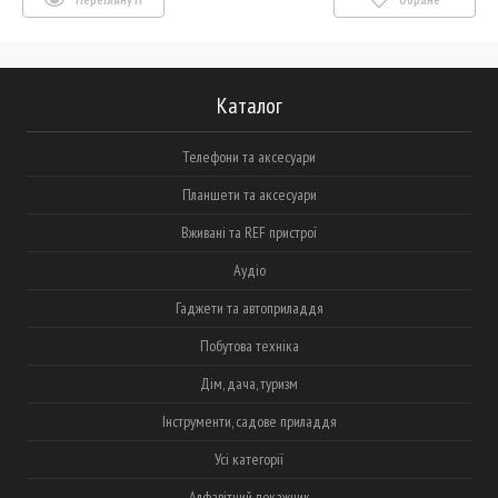
Каталог
Телефони та аксесуари
Планшети та аксесуари
Вживані та REF пристрої
Аудіо
Гаджети та автоприладдя
Побутова техніка
Дім, дача, туризм
Інструменти, садове приладдя
Усі категорії
Алфавітний покажчик