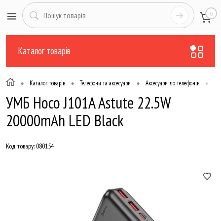
0
Каталог товарів
•
•
•
•
Каталог товарів
Телефони та аксесуари
Аксесуари до телефонів
По
УМБ Hoco J101A Astute 22.5W
20000mAh LED Black
Код товару:
080154