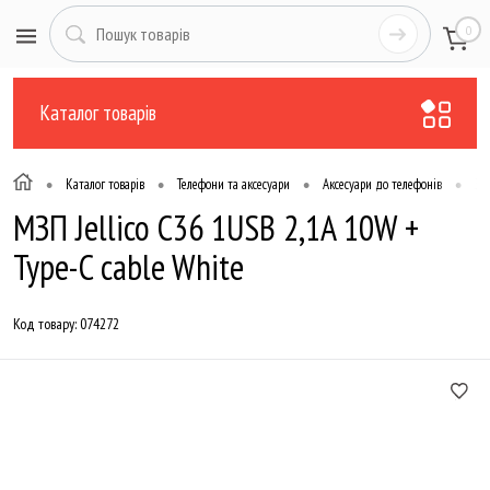
0
Каталог товарів
•
•
•
•
Каталог товарів
Телефони та аксесуари
Аксесуари до телефонів
За
МЗП Jellico C36 1USB 2,1A 10W +
Type-C cable White
Код товару:
074272