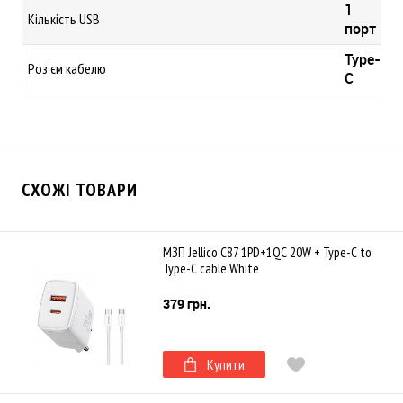
1
Кількість USB
порт
Type-
Роз'єм кабелю
C
СХОЖІ ТОВАРИ
МЗП Jellico C87 1PD+1QC 20W + Type-C to
Type-C cable White
379 грн.
Купити