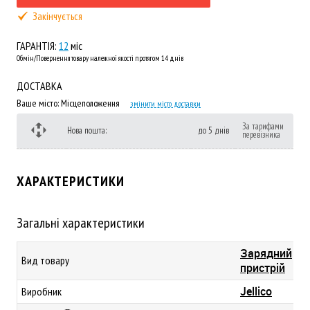
Закінчується
ГАРАНТІЯ:
12
міс
Обмін/Повернення товару належної якості протягом 14 днів
ДОСТАВКА
Ваше місто:
Місцеположення
змінити місто доставки
За тарифами
Нова пошта:
до 5 днів
перевізника
ХАРАКТЕРИСТИКИ
Загальні характеристики
Зарядний
Вид товару
пристрій
Jellico
Виробник