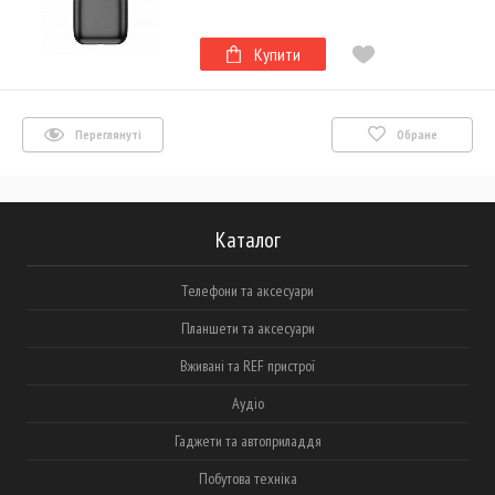
Купити
Переглянуті
Обране
Каталог
Телефони та аксесуари
Планшети та аксесуари
Вживані та REF пристрої
Аудіо
Гаджети та автоприладдя
Побутова техніка