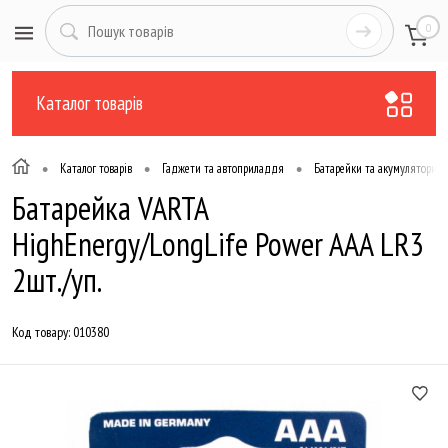
0
Каталог товарів
•
•
•
Каталог товарів
Гаджети та автоприладдя
Батарейки та акумулятори
Батарейка VARTA
HighEnergy/LongLife Power AAA LR3
2шт./уп.
Код товару:
010380