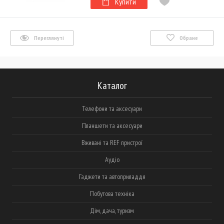
Купити
Переглянуті
Обране
Каталог
Телефони та аксесуари
Планшети та аксесуари
Вживані та REF пристрої
Аудіо
Гаджети та автоприладдя
Побутова техніка
Дім, дача, туризм