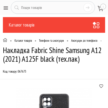
0
Каталог товарів
•
•
•
•
Каталог товарів
Телефони та аксесуари
Аксесуари до телефонів
Чо
Накладка Fabric Shine Samsung A12
(2021) A125F black (тех.пак)
Код товару:
067673