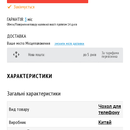
Закінчується
ГАРАНТІЯ:
3
міс
Обмін/Повернення товару належної якості протягом 14 днів
ДОСТАВКА
Ваше місто:
Місцеположення
змінити місто доставки
За тарифами
Нова пошта:
до 5 днів
перевізника
ХАРАКТЕРИСТИКИ
Загальні характеристики
Чохол для
Вид товару
телефону
Китай
Виробник