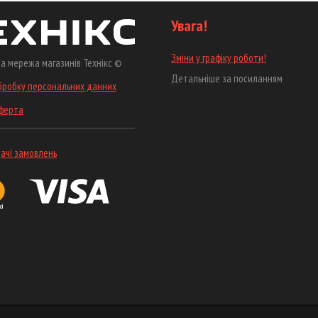
Увага!
Зміни у графіку роботи!
а мережа магазинів Технікс ©
Детальніше за посиланням
бробку персональних данних
оферта
ачі замовлень