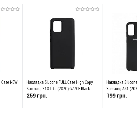
r Case NEW
Накладка Silicone FULL Case High Copy
Накладка Silicon
Samsung S10 Lite (2020) G770F Black
Samsung A41 (202
259 грн.
199 грн.
Купити
івняти
До обраного
Порівняти
До обраного