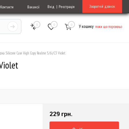
Зворотній дзвінок
Вхід
Реєстрація
Контакти
Вакансії
0
0
0
У кошику
поки що порожньо
дка Silicone Case High Copy Realme 5/6i/C3 Violet
Violet
229 грн.