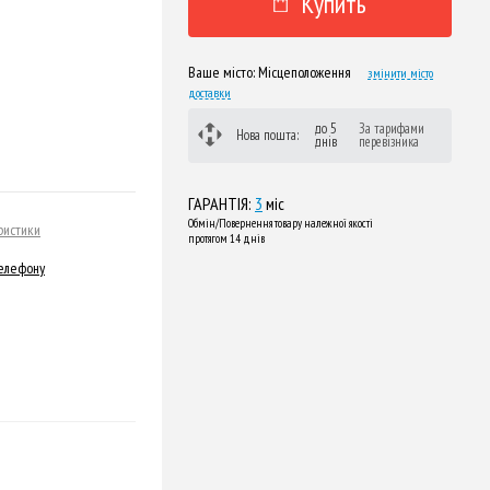
Купить
Ваше місто:
Місцеположення
змінити місто
доставки
до 5
За тарифами
Нова пошта:
днів
перевізника
ГАРАНТІЯ:
3
міс
Обмін/Повернення товару належної якості
ристики
протягом 14 днів
телефону