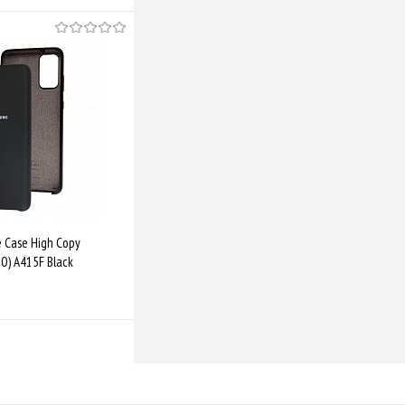
e Case High Copy
0) A415F Black
Купити
Порівняти