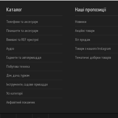
Каталог
Наші пропозиції
Телефони та аксесуари
Новинки
Планшети та аксесуари
Акційні товари
Вживані та REF пристрої
Хіт продаж
Аудіо
Товари з нашого Instagram
Гаджети та автоприладдя
Тематичні добірки товарів
Побутова техніка
Дім, дача, туризм
Інструменти, садове приладдя
Усі категорії
Алфавітний покажчик