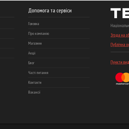
Допомога та сервіси
Головна
Національн
Про компанію
Згода на о
Магазини
Публічна 
Акціі
Пункти вид
Блог
Часті питання
Контакти
Вакансії