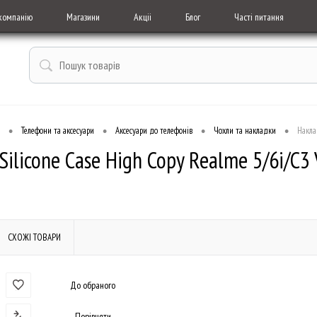
компанію
Магазини
Акціі
Блог
Часті питання
•
•
•
•
Телефони та аксесуари
Аксесуари до телефонів
Чохли та накладки
Накла
ilicone Case High Copy Realme 5/6i/C3 
СХОЖІ ТОВАРИ
До обраного
Порівняти