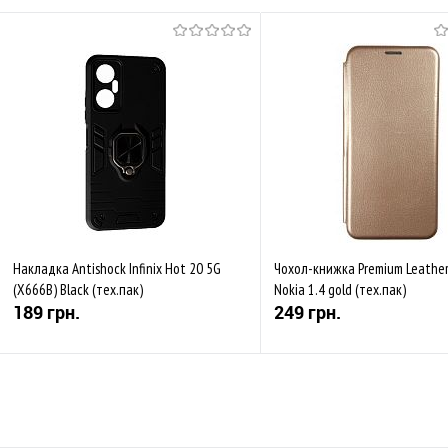
Накладка Antishock Infinix Hot 20 5G
Чохол-книжка Premium Leathe
(X666B) Black (тех.пак)
Nokia 1.4 gold (тех.пак)
189 грн.
249 грн.
Купити
Купити
До обраного
Порівняти
До обраного
Пор